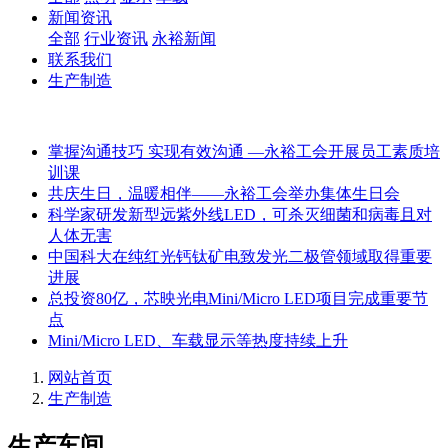
新闻资讯
全部
行业资讯
永裕新闻
联系我们
生产制造
掌握沟通技巧 实现有效沟通 —永裕工会开展员工素质培
训课
共庆生日，温暖相伴——永裕工会举办集体生日会
科学家研发新型远紫外线LED，可杀灭细菌和病毒且对
人体无害
中国科大在纯红光钙钛矿电致发光二极管领域取得重要
进展
总投资80亿，芯映光电Mini/Micro LED项目完成重要节
点
Mini/Micro LED、车载显示等热度持续上升
网站首页
生产制造
生产车间