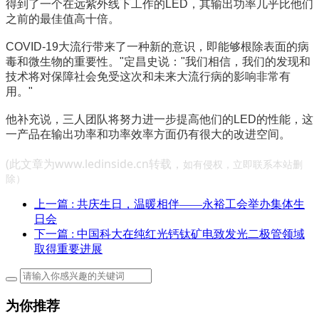
得到了一个在远紫外线下工作的LED，其输出功率几乎比他们
之前的最佳值高十倍。
COVID-19大流行带来了一种新的意识，即能够根除表面的病
毒和微生物的重要性。"定昌史说："我们相信，我们的发现和
技术将对保障社会免受这次和未来大流行病的影响非常有
用。"
他补充说，三人团队将努力进一步提高他们的LED的性能，这
一产品在输出功率和功率效率方面仍有很大的改进空间。
(此文章为www.ledinside.cn转载，
如有侵权，立即联系本站删
除）
上一篇
: 共庆生日，温暖相伴——永裕工会举办集体生
日会
下一篇
: 中国科大在纯红光钙钛矿电致发光二极管领域
取得重要进展
为你推荐