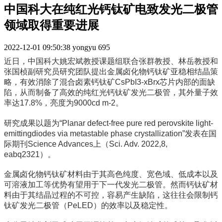
中国科大在纯红光钙钛矿电致发光二极管
领域取得重要进展
2022-12-01 09:50:38
yongyu
695
近日，中国科大姚宏斌教授课题组联合张群教授、林岳教授和
张国桢副研究员研究团队提出金属卤化物钙钛矿亚稳相结晶策
略，有效消除了混合卤素钙钛矿CsPbI3-xBrx芯片内部的面缺
陷，从而制备了高效的纯红光钙钛矿发光二极管，其外量子效
率达17.8%，亮度为9000cd m-2。
研究成果以题为“Planar defect-free pure red perovskite light-
emittingdiodes via metastable phase crystallization”发表在国
际期刊Science Advances上（Sci. Adv. 2022,8,
eabq2321）。
金属卤化物钙钛矿材料由于其高色纯度、宽色域、低成本以及
可溶液加工等优势有望用于下一代发光二极管。然而钙钛矿材
料由于其结晶过程的不可控，容易产生缺陷，这往往会限制钙
钛矿发光二极管（PeLED）的效率以及稳定性。