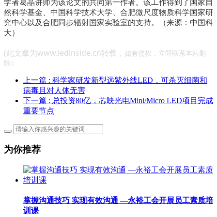
学者葛晶讲师为该论文的共同第一作者。该工作得到了国家自
然科学基金、中国科学技术大学、合肥微尺度物质科学国家研
究中心以及合肥同步辐射国家实验室的支持。（来源：中国科
大）
(此文章为www.ledinside.cn转载，
如有侵权，立即联系本站删
除）
上一篇
: 科学家研发新型远紫外线LED，可杀灭细菌和
病毒且对人体无害
下一篇
: 总投资80亿，芯映光电Mini/Micro LED项目完成
重要节点
为你推荐
掌握沟通技巧 实现有效沟通 —永裕工会开展员工素质培
训课