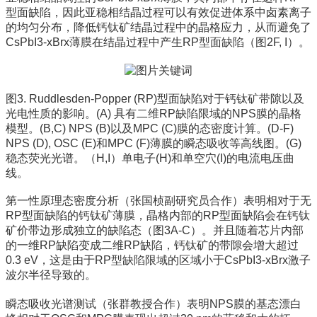
型面缺陷，因此亚稳相结晶过程可以有效促进体系中卤素离子
的均匀分布，降低钙钛矿结晶过程中的晶格应力，从而避免了
CsPbI3-xBrx薄膜在结晶过程中产生RP型面缺陷（图2F, I）。
图3. Ruddlesden-Popper (RP)型面缺陷对于钙钛矿带隙以及
光电性质的影响。(A) 具有二维RP缺陷限域的NPS膜的晶格
模型。(B,C) NPS (B)以及MPC (C)膜的态密度计算。(D-F)
NPS (D), OSC (E)和MPC (F)薄膜的瞬态吸收等高线图。(G)
稳态荧光光谱。（H,I）单电子(H)和单空穴(I)的电流电压曲
线。
第一性原理态密度分析（张国桢副研究员合作）表明相对于无
RP型面缺陷的钙钛矿薄膜，晶格内部的RP型面缺陷会在钙钛
矿价带边形成独立的缺陷态（图3A-C）。并且随着芯片内部
的一维RP缺陷变成二维RP缺陷，钙钛矿的带隙会增大超过
0.3 eV，这是由于RP型缺陷限域的区域小于CsPbI3-xBrx激子
波尔半径导致的。
瞬态吸收光谱测试（张群教授合作）表明NPS膜的基态漂白