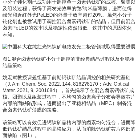
小分子钝化剂已成功用于调控单一卤素钙钛矿的成核、聚集以
及组装过程，获得了高发光效率的微/纳米晶薄膜，进而使得
绿光和近红外光PeLED的外量子效率超过20%。虽然小分子
钝化剂也被尝试用于调控混合卤素钙钛矿的结晶，但目前混合
卤素PeLED的效率以及稳定性依然很低，这其中的原因依然
未知。
图1.混合卤素钙钛矿小分子调控的非经典结晶过程以及亚稳相
结晶策略
姚宏斌教授课题组基于前期钙钛矿结晶调控的相关研究基础
（J. Am. Chem. Soc. 2022, 144, 8162?8170；Adv. Optical
Mater. 2021, 9, 2001684），首先揭示了在混合卤素钙钛矿成
核、团聚以及组装过程中，不均匀的卤素离子分布会导致芯片
内部的面缺陷形成，进而提出了亚稳相结晶（MPC）制备混
合卤素钙钛矿薄膜的策略。
该策略可以有效促进钙钛矿晶格内部的卤素均匀混合，进而降
低钙钛矿结晶过程中的晶格应力，从而消除钙钛矿芯片内部的
面缺陷（图1）。