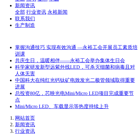
新闻资讯
全部
行业资讯
永裕新闻
联系我们
生产制造
掌握沟通技巧 实现有效沟通 —永裕工会开展员工素质培
训课
共庆生日，温暖相伴——永裕工会举办集体生日会
科学家研发新型远紫外线LED，可杀灭细菌和病毒且对
人体无害
中国科大在纯红光钙钛矿电致发光二极管领域取得重要
进展
总投资80亿，芯映光电Mini/Micro LED项目完成重要节
点
Mini/Micro LED、车载显示等热度持续上升
网站首页
新闻资讯
行业资讯