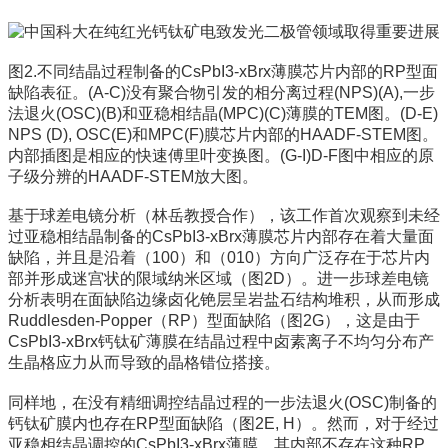
图2.不同结晶过程制备的CsPbI3-xBrx薄膜芯片内部的RP型面
缺陷表征。(A-C)没有聚合物引发的相分离过程(NPS)(A),一步
法退火(OSC)(B)和亚稳相结晶(MPC)(C)薄膜的TEM图。(D-E)
NPS (D), OSC(E)和MPC(F)膜芯片内部的HAADF-STEM图。
内部插图是相应的快速傅里叶变换图。(G-I)D-F图中相应的原
子级分辨的HAADF-STEM放大图。
基于球差电镜分析（林岳教授合作），该工作首次观察到未经
过亚稳相结晶制备的CsPbI3-xBrx薄膜芯片内部存在着大量面
缺陷，并且是沿着（100）和（010）方向广泛存在于芯片内
部并形成迷宫状的限域纳米区域（图2D）。进一步球差电镜
分析表明在面缺陷边缘卤化铯层呈岩盐石结构堆积，从而形成
Ruddlesden-Popper（RP）型面缺陷（图2G），这是由于
CsPbI3-xBrx钙钛矿薄膜在结晶过程中卤素离子不均匀分布产
生晶格应力从而导致的晶格错位搭接。
同样地，在没有精细调控结晶过程的一步法退火(OSC)制备的
钙钛矿膜内也存在RP型面缺陷（图2E, H）。然而，对于经过
亚稳相结晶调控的CsPbI3-xBrx薄膜，其内部不存在这种RP