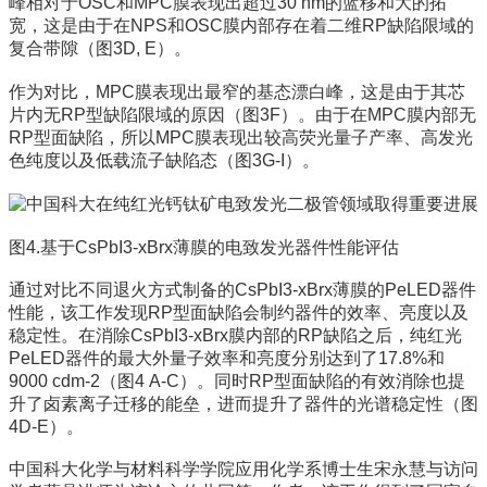
峰相对于OSC和MPC膜表现出超过30 nm的蓝移和大的拓
宽，这是由于在NPS和OSC膜内部存在着二维RP缺陷限域的
复合带隙（图3D, E）。
作为对比，MPC膜表现出最窄的基态漂白峰，这是由于其芯
片内无RP型缺陷限域的原因（图3F）。由于在MPC膜内部无
RP型面缺陷，所以MPC膜表现出较高荧光量子产率、高发光
色纯度以及低载流子缺陷态（图3G-I）。
图4.基于CsPbI3-xBrx薄膜的电致发光器件性能评估
通过对比不同退火方式制备的CsPbI3-xBrx薄膜的PeLED器件
性能，该工作发现RP型面缺陷会制约器件的效率、亮度以及
稳定性。在消除CsPbI3-xBrx膜内部的RP缺陷之后，纯红光
PeLED器件的最大外量子效率和亮度分别达到了17.8%和
9000 cdm-2（图4 A-C）。同时RP型面缺陷的有效消除也提
升了卤素离子迁移的能垒，进而提升了器件的光谱稳定性（图
4D-E）。
中国科大化学与材料科学学院应用化学系博士生宋永慧与访问