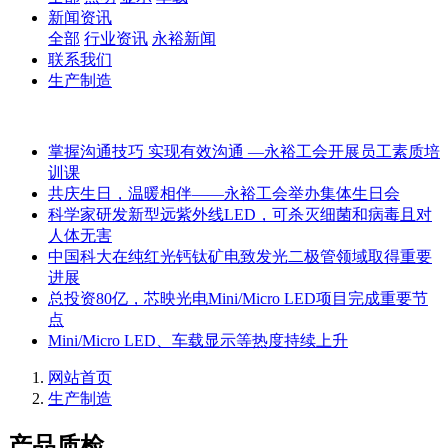
新闻资讯
全部
行业资讯
永裕新闻
联系我们
生产制造
掌握沟通技巧 实现有效沟通 —永裕工会开展员工素质培
训课
共庆生日，温暖相伴——永裕工会举办集体生日会
科学家研发新型远紫外线LED，可杀灭细菌和病毒且对
人体无害
中国科大在纯红光钙钛矿电致发光二极管领域取得重要
进展
总投资80亿，芯映光电Mini/Micro LED项目完成重要节
点
Mini/Micro LED、车载显示等热度持续上升
网站首页
生产制造
产品质检