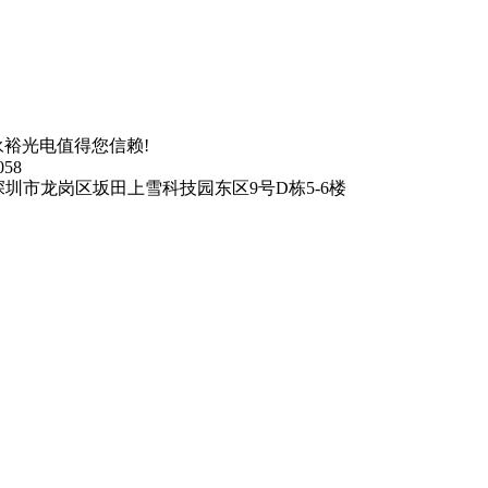
裕光电值得您信赖!
058
深圳市龙岗区坂田上雪科技园东区9号D栋5-6楼