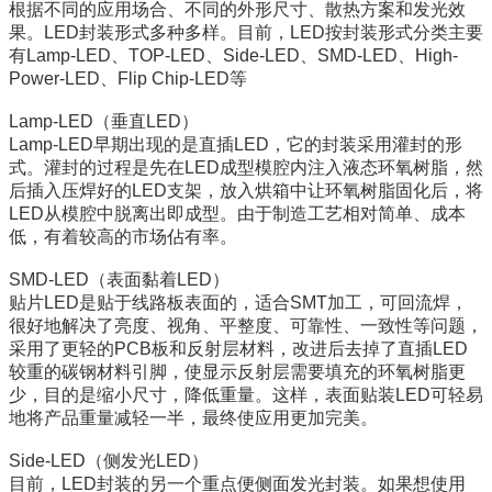
根据不同的应用场合、不同的外形尺寸、散热方案和发光效
果。LED封装形式多种多样。目前，LED按封装形式分类主要
有Lamp-LED、TOP-LED、Side-LED、SMD-LED、High-
Power-LED、Flip Chip-LED等
Lamp-LED（垂直LED）
Lamp-LED早期出现的是直插LED，它的封装采用灌封的形
式。灌封的过程是先在LED成型模腔内注入液态环氧树脂，然
后插入压焊好的LED支架，放入烘箱中让环氧树脂固化后，将
LED从模腔中脱离出即成型。由于制造工艺相对简单、成本
低，有着较高的市场佔有率。
SMD-LED（表面黏着LED）
贴片LED是贴于线路板表面的，适合SMT加工，可回流焊，
很好地解决了亮度、视角、平整度、可靠性、一致性等问题，
采用了更轻的PCB板和反射层材料，改进后去掉了直插LED
较重的碳钢材料引脚，使显示反射层需要填充的环氧树脂更
少，目的是缩小尺寸，降低重量。这样，表面贴装LED可轻易
地将产品重量减轻一半，最终使应用更加完美。
Side-LED（侧发光LED）
目前，LED封装的另一个重点便侧面发光封装。如果想使用