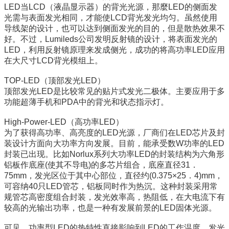
LED当LCD（液晶显示器）的背光光源，那麼LED的侧面发
光需与表面发光相同，才能使LCD背光发光均匀。虽然使用
导线架的设计，也可以达到侧面发光的目的，但是散热效果不
好。不过，Lumileds公司发明反射镜的设计，将表面发光的
LED，利用反射镜原理来发成侧光，成功的将高功率LED应用
在大尺寸LCD背光模组上。
TOP-LED（顶部发光LED）
顶部发光LED是比较常见的贴片式发光二极体。主要应用于多
功能超薄手机和PDA中的背光和状态指示灯。
High-Power-LED（高功率LED）
为了获得高功率、高亮度的LED光源，厂商们在LED芯片及封
装设计方面向大功率方向发展。目前，能承受数W功率的LED
封装已出现。比如Norlux系列大功率LED的封装结构为六角形
铝板作底座(使其不导电)的多芯片组合，底座直径31．
75mm，发光区位于其中心部位，直径约(0.375×25．4)mm，
可容纳40只LED管芯，铝板同时作为热沉。这种封装采用常
规管芯高密度组合封装，发光效率高，热阻低，在大电流下有
较高的光输出功率，也是一种有发展前景的LED固体光源。
可见，功率型LED的热特性直接影响到LED的工作温度、发光