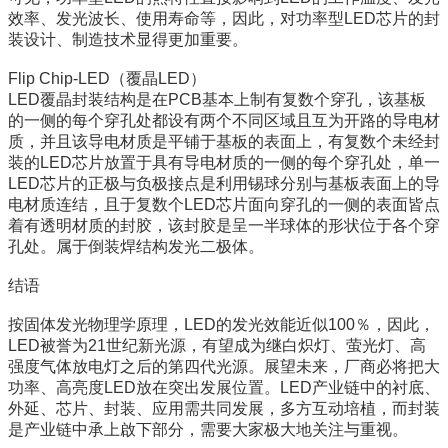
效率、发光波长、使用寿命等，因此，对功率型LED芯片的封
装设计、制造技术显得更加重要。
Flip Chip-LED（覆晶LED）
LED覆晶封装结构是在PCB基本上制有复数个穿孔，该基板
的一侧的每个穿孔处都设有两个不同区域且互为开路的导电材
质，并且该导电材质是平铺于基板的表面上，有复数个未经封
装的LED芯片放置于具有导电材质的一侧的每个穿孔处，单一
LED芯片的正极与负极接点是利用锡球分别与基板表面上的导
电材质连结，且于复数个LED芯片面向穿孔的一侧的表面皆点
着有透明材质的封胶，该封胶是呈一半球体的形状位于各个穿
孔处。属于倒装焊结构发光二极体。
结语
按固体发光物理学原理，LED的发光效能近似100％，因此，
LED被誉为21世纪新光源，有望成为继白炽灯、萤光灯、高
强度气体放电灯之后的第四代光源。展望未来，厂商必将把大
功率、高亮度LED放在突出发展位置。LED产业链中的衬底、
外延、芯片、封装、应用需共同发展，多方互动培植，而封装
是产业链中承上啟下部分，需要大家极大地关注与重视。