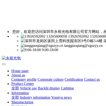
您好，欢迎您访问深圳市永裕光电有限公司官方网站，永
13926592092 13265600
tangguoqiang@zgszyy.cn
9:00-18:00
Home page
About us
Company profile
Corporate culture
Certification
Contact us
Product Center
全部
Vehicle use
Backlit display
Lighting
Information
全部
Industry information
Yongyu news
Manufacturing