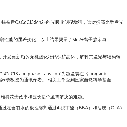
，掺杂后CsCdCl3:Mn2+的光吸收明显增强，这对提高光致发光
起了光谱性能的显著变化。以上结果揭示了Mn2+离子掺杂与
此，开发更新颖的无机卤化物钙钛矿晶体，解释其发光与结构转
stals CsCdCl3 and phase transition”为题发表在《Inorganic
，潘跃晓教授为通讯作者。 相关工作受到国家自然科学基金
子点同时维持荧光效率和波长是个亟需解决的难题。
在含有水的极性溶剂通过4-溴丁酸（BBA）和油胺（OLA）