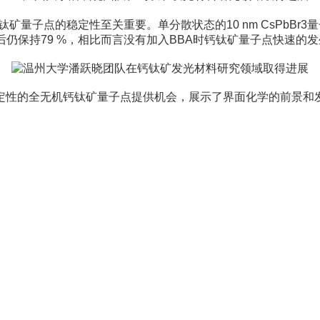
量子点的稳定性至关重要。单分散状态的10 nm CsPbBr3量子
6 h后仍保持79 %，相比而言没有加入BBA时钙钛矿量子点快速的
定性的全无机钙钛矿量子点提供机会，展示了界面化学的前景和