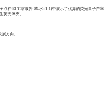
点在60 ℃溶液(甲苯:水=1:1)中展示了优异的荧光量子产率
发生荧光淬灭。
发展方向。