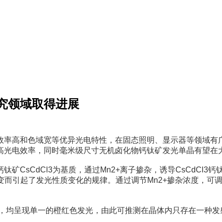
究领域取得进展
效率高和色域宽等优异光电特性，在固态照明、显示器等领域有
高光电效率，同时毫米级尺寸无机卤化物钙钛矿发光单晶有望在大
CsCdCl3为基质，通过Mn2+离子掺杂，诱导CsCdCl3
相变而引起了发光性质变化的规律。通过调节Mn2+掺杂浓度，可调控
激发波长下，均呈现单一的橙红色发光，由此可推测在晶体内只存在一种发射格