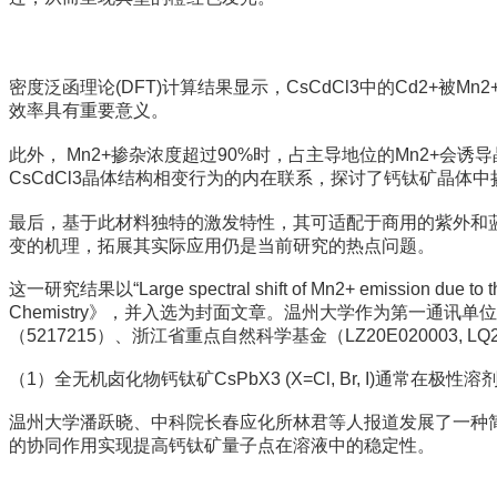
密度泛函理论(DFT)计算结果显示，CsCdCl3中的Cd2+被
效率具有重要意义。
此外， Mn2+掺杂浓度超过90%时，占主导地位的Mn2+会诱导
CsCdCl3晶体结构相变行为的内在联系，探讨了钙钛矿晶体
最后，基于此材料独特的激发特性，其可适配于商用的紫外和蓝
变的机理，拓展其实际应用仍是当前研究的热点问题。
这一研究结果以“Large spectral shift of Mn2+ emission due to the 
Chemistry》，并入选为封面文章。温州大学作为第一通
（5217215）、浙江省重点自然科学基金（LZ20E020003, LQ
（1）全无机卤化物钙钛矿CsPbX3 (X=Cl, Br, I
温州大学潘跃晓、中科院长春应化所林君等人报道发展了一种简
的协同作用实现提高钙钛矿量子点在溶液中的稳定性。