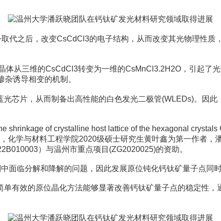
Mn2+取代之后，改变CsCdCl3的电子结构，从而改变其光物理性质
晶体从三维的CsCdCl3转变为一维的CsMnCl3.2H2O，引
中掺杂诱导相变的机制。
光芯片，从而制备出高性能的白色发光二极管(WLEDs)。因
shrinkage of crystalline host lattice of the hexagonal cry
讯单位，化学与材料工程学院2020级硕士研究生黄叶鑫为第一作者
22B010003）与温州市重点项目(ZG2020025)的资助。
)通常在极性溶剂中面临分解和降解的问题，因此发展原位钝化钙钛矿量
单有效的原位晶化方法能够显著改善钙钛矿量子点的稳定性，通过