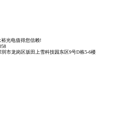
裕光电值得您信赖!
058
深圳市龙岗区坂田上雪科技园东区9号D栋5-6楼