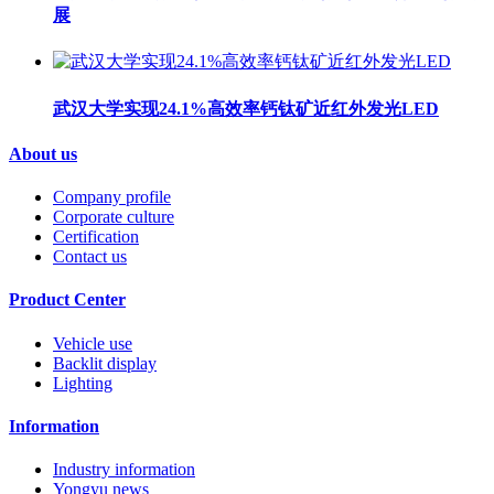
展
武汉大学实现24.1%高效率钙钛矿近红外发光LED
About us
Company profile
Corporate culture
Certification
Contact us
Product Center
Vehicle use
Backlit display
Lighting
Information
Industry information
Yongyu news