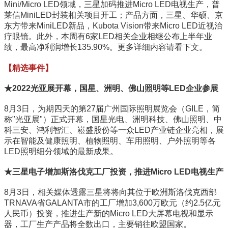
Mini/Micro LED领域，三星加码推进Micro LED电视生产，普
莱信MiniLED封装相关项目开工；产品方面，三星、华硕、京
东方带来MiniLED新品，Kubota Vision带来Micro LED近视治
疗眼镜。此外，本周有6家LED相关企业相继公布上半年业
绩，最高净利润增长135.90%。更多详细内容请看下文。
【精选事件】
★2022光亚展开幕，国星、洲明、佛山照明等LED企业参展
8月3日，为期四天的第27届广州国际照明展览会（GILE，简
称"光亚展"）正式开幕，国星光电、洲明科技、佛山照明、中
科三安、鸿利智汇、崧盛股份等一众LED产业链企业亮相，展
示在智能及健康照明、植物照明、车用照明、户外照明等各
LED照明细分领域的最新成果。
★三星电子增加斯洛伐克工厂投资，推进Micro LED电视生产
8月3日，相关媒体透露三星将将向其位于欧洲斯洛伐克西部
TRNAVA省GALANTA市的工厂增加3,600万欧元（约2.5亿元
人民币）投资，推进生产新的Micro LED大屏幕电视和显示
器，工厂生产产品将全数出口，主要销往欧盟国家。