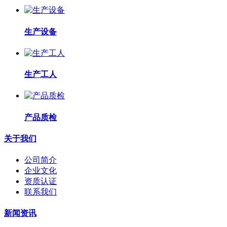
生产设备
生产工人
产品质检
关于我们
公司简介
企业文化
资质认证
联系我们
新闻资讯