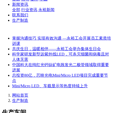
新闻资讯
全部
行业资讯
永裕新闻
联系我们
生产制造
掌握沟通技巧 实现有效沟通 —永裕工会开展员工素质培
训课
共庆生日，温暖相伴——永裕工会举办集体生日会
科学家研发新型远紫外线LED，可杀灭细菌和病毒且对
人体无害
中国科大在纯红光钙钛矿电致发光二极管领域取得重要
进展
总投资80亿，芯映光电Mini/Micro LED项目完成重要节
点
Mini/Micro LED、车载显示等热度持续上升
网站首页
生产制造
生产车间