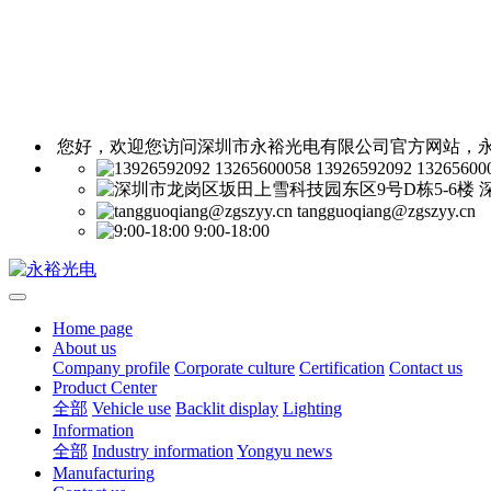
您好，欢迎您访问深圳市永裕光电有限公司官方网站，永
13926592092 13265600
tangguoqiang@zgszyy.cn
9:00-18:00
Home page
About us
Company profile
Corporate culture
Certification
Contact us
Product Center
全部
Vehicle use
Backlit display
Lighting
Information
全部
Industry information
Yongyu news
Manufacturing