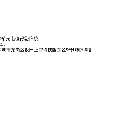
裕光电值得您信赖!
058
深圳市龙岗区坂田上雪科技园东区9号D栋5-6楼