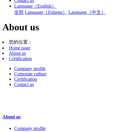
Contact us
Language（English）
全部
Language（Enlarge）
Language（中文）
About us
您的位置：
Home page
About us
Certification
Company profile
Corporate culture
Certification
Contact us
About us
Company profile