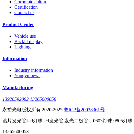
Corporate culture
Certification
Contact us
Product Center
Vehicle use
Backlit display
Lighting
Information
Industry information
Yongyu news
Manufacturing
13926592092 13265600058
永裕光电版权所有 2020-2025
粤ICP备20038361号
贴片发光管|led灯珠|led发光管|发光二极管，0603灯珠,0805灯珠
13265600058